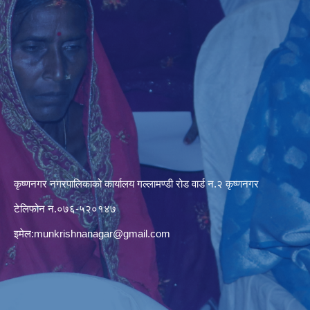
कृष्णनगर नगरपालिकाको कार्यालय गल्लामण्डी रोड वार्ड न.२ कृष्णनगर
टेलिफोन न.०७६-५२०१४७
इमेल:
munkrishnanagar@gmail.com