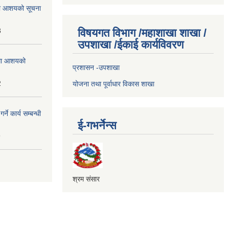
्धमा आशयको सूचना
3
विषयगत विभाग /महाशाखा शाखा /
उपशाखा /ईकाई कार्यविवरण
्धमा आशयको
प्रशासन -उपशाखा
2
योजना तथा पूर्वाधार विकास शाखा
े कार्य सम्बन्धी
ई-गभर्नेन्स
9
श्रम संसार