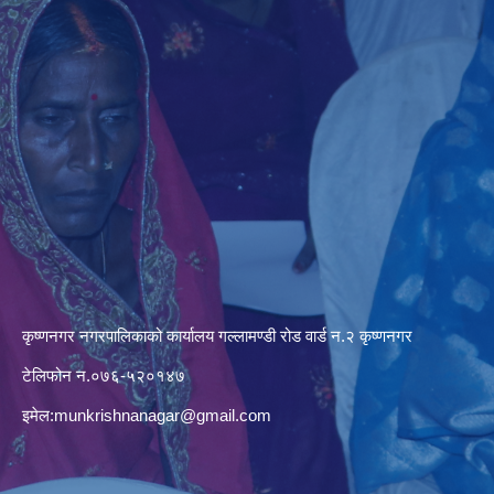
कृष्णनगर नगरपालिकाको कार्यालय गल्लामण्डी रोड वार्ड न.२ कृष्णनगर
टेलिफोन न.०७६-५२०१४७
इमेल:
munkrishnanagar@gmail.com