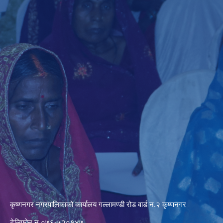
कृष्णनगर नगरपालिकाको कार्यालय गल्लामण्डी रोड वार्ड न.२ कृष्णनगर
टेलिफोन न.०७६-५२०१४७