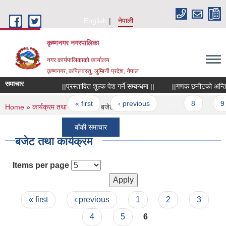
Skip to main content
English
नेपाली
कृष्णनगर नगरपालिका
नगर कार्यपालिकाको कार्यालय
कृष्णनगर, कपिलवस्तु, लुम्बिनी प्रदेश, नेपाल
समाचार
||प्रस्तावित शूल्क पेश गर्ने सम्बन्धमा ||
||गणक छनौटको अन्तिम नत
Pages
« first
‹ previous
…
8
9
You are here
Home
»
कार्यक्रम तथा परियोजना
» बजेट तथा कार्यक्रम
बाँकी समाचार
बजेट तथा कार्यक्रम
Items per page
Pages
« first
‹ previous
1
2
3
4
5
6