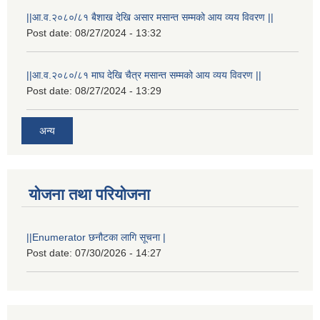
||आ.व.२०८०/८१ बैशाख देखि असार मसान्त सम्मको आय व्यय विवरण ||
Post date:
08/27/2024 - 13:32
||आ.व.२०८०/८१ माघ देखि चैत्र मसान्त सम्मको आय व्यय विवरण ||
Post date:
08/27/2024 - 13:29
अन्य
योजना तथा परियोजना
||Enumerator छनौटका लागि सूचना |
Post date:
07/30/2026 - 14:27
स्थानीय विपत कोषमा सहयोग गर्ने हरु र सहयोग गर्न इच्छुक व्यक्तिको लागि कृष्णनगर नगरपालिकाको हार्दिक अनुरोध गर्दछौ