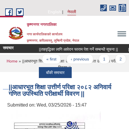
Skip to main content
English
नेपाली
कृष्णनगर नगरपालिका
नगर कार्यपालिकाको कार्यालय
कृष्णनगर, कपिलवस्तु, लुम्बिनी प्रदेश, नेपाल
समाचार
||तहवृद्धिका लागि आवेदन फाराम पेश गर्ने सम्बन्धी सूचना ||
|शोक 
Pages
« first
‹ previous
1
2
You are here
Home
» ||आधारभूत शिक्षा उत्तीर्ण परिक्षा २०८२ अनिवार्य गणित उपस्थिति परीक्षार्थी
विवरण ||
बाँकी समाचार
||आधारभूत शिक्षा उत्तीर्ण परिक्षा २०८२ अनिवार्य
गणित उपस्थिति परीक्षार्थी विवरण ||
Submitted on:
Wed, 03/25/2026 - 15:47