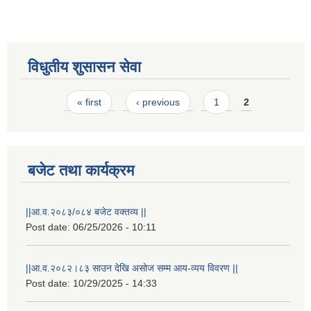
विधुतीय शुसासन सेवा
Pages
« first
‹ previous
1
2
बजेट तथा कार्यक्रम
राष्ट्रिय परिचयपत्र तथा पंजीकरण विभागबाट माग भएको MIS अपरेटर संख्या २ र फिल्ड सहायक संख्या १ को नतिजा
||आ.व.२०८३/०८४ बजेट वक्तव्य ||
Post date:
06/25/2026 - 10:11
||आ.व.२०८२।८३ साउन देखि असोज सम्म आय-व्यय विवरण ||
Post date:
10/29/2025 - 14:33