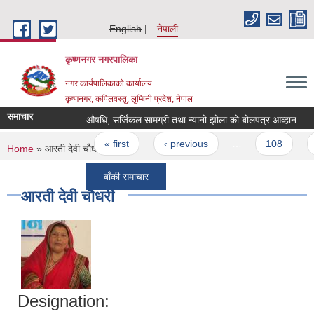
Skip to main content
English
नेपाली
कृष्णनगर नगरपालिका
नगर कार्यपालिकाको कार्यालय
कृष्णनगर, कपिलवस्तु, लुम्बिनी प्रदेश, नेपाल
समाचार
औषधि, सर्जिकल सामग्री तथा न्यानो झोला को बोलपत्र आव्हान
रो
Pages
« first
‹ previous
…
108
10
You are here
Home
» आरती देवी चौधरी
बाँकी समाचार
आरती देवी चौधरी
Designation: