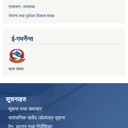
प्रशासन -उपशाखा
योजना तथा पूर्वाधार विकास शाखा
ई-गभर्नेन्स
श्रम संसार
सूचनाहरु
सूचना तथा समाचार
सार्वजनिक खरीद /बोलपत्र सूचना
ऐन, कानुन तथा निर्देशिका