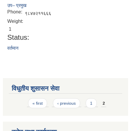
उप– प्रमुख
Phone:
९८४७२११६६६
Weight:
1
Status:
वर्तमान
STAKEHOLDER CONSULTATION MEETING ON"ROAD ASSET MANAGEMENT PLAN"
विधुतीय शुसासन सेवा
Pages
« first
‹ previous
1
2