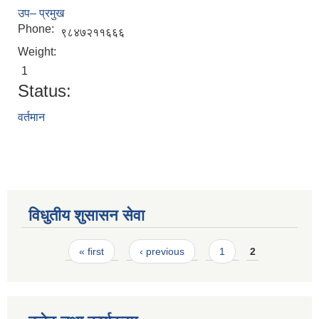
उप– प्रमुख
Phone:
९८४७२११६६६
Weight:
1
Status:
वर्तमान
STAKEHOLDER CONSULTATION MEETING ON"ROAD ASSET MANAGEMENT PLAN"
विधुतीय शुसासन सेवा
Pages
« first
‹ previous
1
2