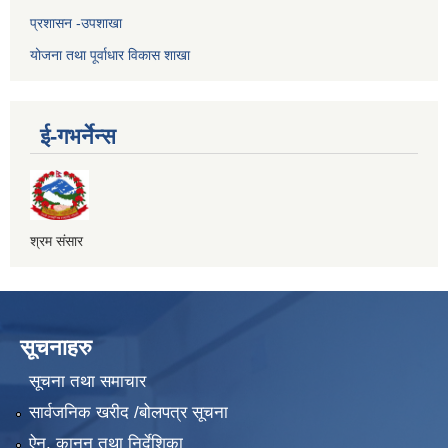
प्रशासन -उपशाखा
योजना तथा पूर्वाधार विकास शाखा
ई-गभर्नेन्स
श्रम संसार
सूचनाहरु
सूचना तथा समाचार
सार्वजनिक खरीद /बोलपत्र सूचना
ऐन, कानुन तथा निर्देशिका