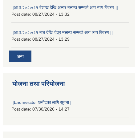
||आ.व.२०८०/८१ बैशाख देखि असार मसान्त सम्मको आय व्यय विवरण ||
Post date:
08/27/2024 - 13:32
||आ.व.२०८०/८१ माघ देखि चैत्र मसान्त सम्मको आय व्यय विवरण ||
Post date:
08/27/2024 - 13:29
अन्य
योजना तथा परियोजना
||Enumerator छनौटका लागि सूचना |
Post date:
07/30/2026 - 14:27
स्थानीय विपत कोषमा सहयोग गर्ने हरु र सहयोग गर्न इच्छुक व्यक्तिको लागि कृष्णनगर नगरपालिकाको हार्दिक अनुरोध गर्दछौ