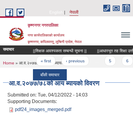
Skip to main content
English
नेपाली
कृष्णनगर नगरपालिका
नगर कार्यपालिकाको कार्यालय
कृष्णनगर, कपिलवस्तु, लुम्बिनी प्रदेश, नेपाल
समाचार
||शिक्षक आवश्यकता सम्बन्धी सूचना ||
||आधारभूत तह शिक्षा उत्तीर्ण
Pages
« first
‹ previous
…
5
6
You are here
Home
» आ.व.२०७७/७८को आय ब्यायको विवरण
बाँकी समाचार
आ.व.२०७७/७८को आय ब्यायको विवरण
Submitted on:
Tue, 04/12/2022 - 14:03
Supporting Documents:
pdf24_images_merged.pdf