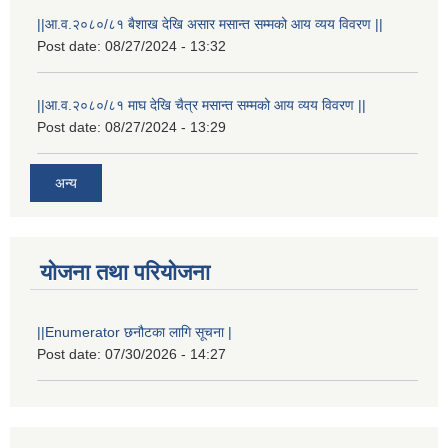
||आ.व.२०८०/८१ बैशाख देखि असार मसान्त सम्मको आय व्यय विवरण ||
Post date:
08/27/2024 - 13:32
||आ.व.२०८०/८१ माघ देखि चैत्र मसान्त सम्मको आय व्यय विवरण ||
Post date:
08/27/2024 - 13:29
अन्य
योजना तथा परियोजना
||Enumerator छनौटका लागि सूचना |
Post date:
07/30/2026 - 14:27
स्थानीय विपत कोषमा सहयोग गर्ने हरु र सहयोग गर्न इच्छुक व्यक्तिको लागि कृष्णनगर नगरपालिकाको हार्दिक अनुरोध गर्दछौ