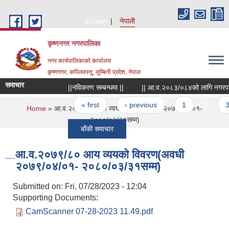
Skip to main content
English
नेपाली
कृष्णनगर नगरपालिका
नगर कार्यपालिकाको कार्यालय
कृष्णनगर, कपिलवस्तु, लुम्बिनी प्रदेश, नेपाल
समाचार
||नविकरण सम्बन्धमा ||
|| आ.व.२०८३/०८४को लागि नगरपालिकाले खर
Pages
« first
‹ previous
1
2
3
You are here
Home
» आ.व.२०७९/८० आय व्ययको विवरण(अवधी २०७९/०४/०१-
२०८०/०३/३१सम्म)
बाँकी समाचार
आ.व.२०७९/८० आय व्ययको विवरण(अवधी
२०७९/०४/०१- २०८०/०३/३१सम्म)
Submitted on:
Fri, 07/28/2023 - 12:04
Supporting Documents:
CamScanner 07-28-2023 11.49.pdf