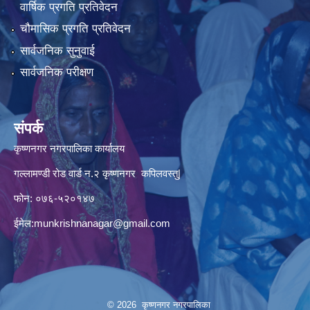
वार्षिक प्रगति प्रतिवेदन
चौमासिक प्रगति प्रतिवेदन
सार्वजनिक सुनुवाई
सार्वजनिक परीक्षण
संपर्क
कृष्णनगर नगरपालिका कार्यालय
गल्लामण्डी रोड वार्ड न.२ कृष्णनगर कपिलवस्तु|
फोन: ०७६-५२०१४७
ईमेल:
munkrishnanagar@gmail.com
© 2026 कृष्णनगर नगरपालिका