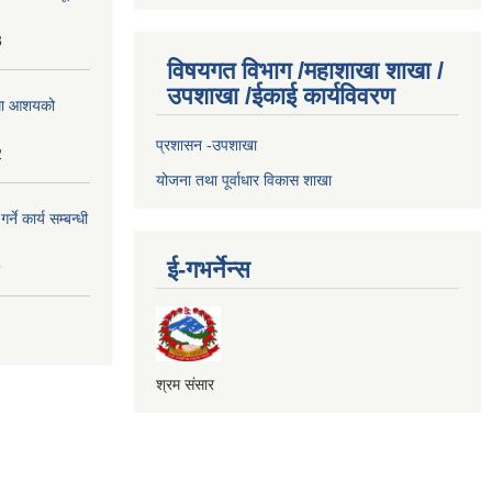
3
विषयगत विभाग /महाशाखा शाखा /
उपशाखा /ईकाई कार्यविवरण
्धमा आशयको
प्रशासन -उपशाखा
2
योजना तथा पूर्वाधार विकास शाखा
े कार्य सम्बन्धी
ई-गभर्नेन्स
9
श्रम संसार