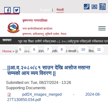
Skip to main content
English
नेपाली
कृष्णनगर नगरपालिका
नगर कार्यपालिकाको कार्यालय
कृष्णनगर, कपिलवस्तु, लुम्बिनी प्रदेश, नेपाल
समाचार
||आधारभूत तह शिक्षा उत्तीर्ण परीक्षा(कक्षा-८) २०८२को(पूरक परीक्षा)को परीक्षाफल प्रकाश
…
5
6
7
8
9
10
11
You are here
Home
» ||आ.व.२०८०/८१ साउन देखि असोज मसान्त सम्मको आय व्यय विवरण ||
||आ.व.२०८०/८१ साउन देखि असोज मसान्त
सम्मको आय व्यय विवरण ||
Submitted on:
Tue, 08/27/2024 - 13:26
Supporting Documents:
pdf24_images_merged - 2024-08-
27T130850.034.pdf