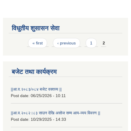
विधुतीय शुसासन सेवा
Pages
« first
‹ previous
1
2
बजेट तथा कार्यक्रम
राष्ट्रिय परिचयपत्र तथा पंजीकरण विभागबाट माग भएको MIS अपरेटर संख्या २ र फिल्ड सहायक संख्या १ को नतिजा
||आ.व.२०८३/०८४ बजेट वक्तव्य ||
Post date:
06/25/2026 - 10:11
||आ.व.२०८२।८३ साउन देखि असोज सम्म आय-व्यय विवरण ||
Post date:
10/29/2025 - 14:33