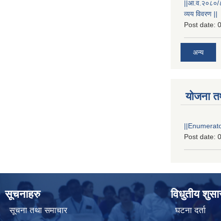
||आ.व.२०८०/८१
व्यय विवरण ||
Post date:
0
अन्य
योजना त
||Enumerator
Post date:
0
सूचनाहरु
विधुतीय शुस
सूचना तथा समाचार
घटना दर्ता