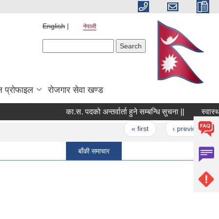
English
नेपाली
Search form
Search
 प्रोफाइल
रोजगार सेवा खण्ड
का.स. पदको अन्तर्वार्ता हुने सम्बन्धि सुचना ||
स्वास्थ्य प
Pages
« first
‹ previous
…
बाँकी समाचार