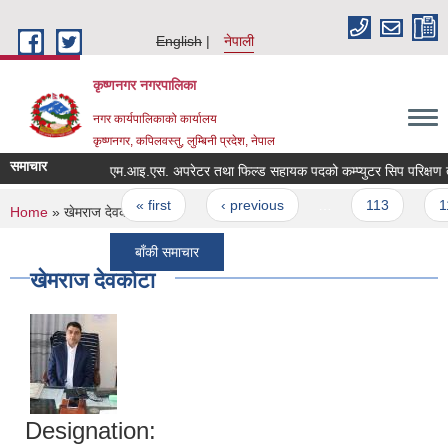
Skip to main content
English
नेपाली
कृष्णनगर नगरपालिका
नगर कार्यपालिकाको कार्यालय
कृष्णनगर, कपिलवस्तु, लुम्बिनी प्रदेश, नेपाल
समाचार
एम.आइ.एस. अपरेट
Pages
« first
‹ previous
…
113
114
You are here
Home
» खेमराज देवकोटा
बाँकी समाचार
खेमराज देवकोटा
Designation: