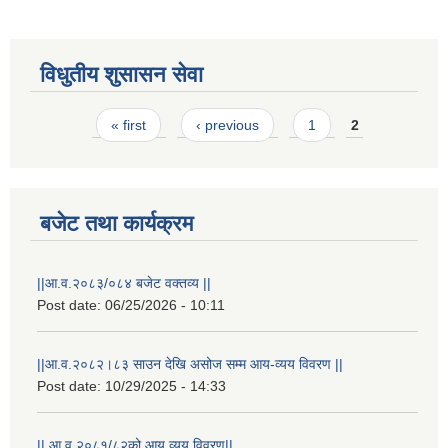
विधुतीय शुसासन सेवा
Pages
« first
‹ previous
1
2
बजेट तथा कार्यक्रम
||आ.व.२०८३/०८४ बजेट वक्तव्य ||
राष्ट्रिय परिचयपत्र तथा पंजीकरण विभागबाट माग भएको MIS अपरेटर संख्या २ र फिल्ड सहायक संख्या १ को नतिजा
Post date:
06/25/2026 - 10:11
||आ.व.२०८२।८३ साउन देखि असोज सम्म आय-व्यय विवरण ||
Post date:
10/29/2025 - 14:33
|| आ.व.२०८१/८२को आय व्यय विवरण||