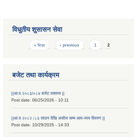
विधुतीय शुसासन सेवा
Pages
« first
‹ previous
1
2
बजेट तथा कार्यक्रम
राष्ट्रिय परिचयपत्र तथा पंजीकरण विभागबाट माग भएको MIS अपरेटर संख्या २ र फिल्ड सहायक संख्या १ को नतिजा
||आ.व.२०८३/०८४ बजेट वक्तव्य ||
Post date:
06/25/2026 - 10:11
||आ.व.२०८२।८३ साउन देखि असोज सम्म आय-व्यय विवरण ||
Post date:
10/29/2025 - 14:33