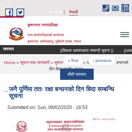
Skip to main content
English
नेपाली
कृष्णनगर नगरपालिका
नगर कार्यपालिकाको कार्यालय
कृष्णनगर, कपिलवस्तु, लुम्बिनी प्रदेश, नेपाल
समाचार
||शिक्षक आवश्यकता सम्बन्धी सूचना ||
||आधारभूत 
Pages
« first
‹ previous
…
5
You are here
Home
»
सूचना तथा जानकारी
»
सूचना तथा समाचार
» जनै पुर्णिमा ततः रक्षा बन्धनको
दिन बिदा सम्बन्धि सूचना
बाँकी समाचार
जनै पुर्णिमा ततः रक्षा बन्धनको दिन बिदा सम्बन्धि
सूचना
Submitted on:
Sun, 08/02/2020 - 16:53