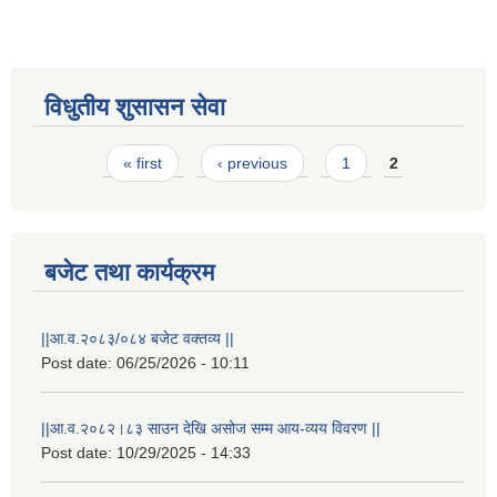
विधुतीय शुसासन सेवा
Pages
« first
‹ previous
1
2
बजेट तथा कार्यक्रम
राष्ट्रिय परिचयपत्र तथा पंजीकरण विभागबाट माग भएको MIS अपरेटर संख्या २ र फिल्ड सहायक संख्या १ को नतिजा
||आ.व.२०८३/०८४ बजेट वक्तव्य ||
Post date:
06/25/2026 - 10:11
||आ.व.२०८२।८३ साउन देखि असोज सम्म आय-व्यय विवरण ||
Post date:
10/29/2025 - 14:33