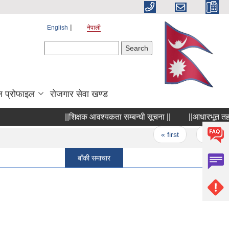
English
नेपाली
Search form
Search
 प्रोफाइल
रोजगार सेवा खण्ड
||शिक्षक आवश्यकता सम्बन्धी सूचना ||
||आधारभूत तह शिक्ष
Pages
« first
‹ previous
बाँकी समाचार