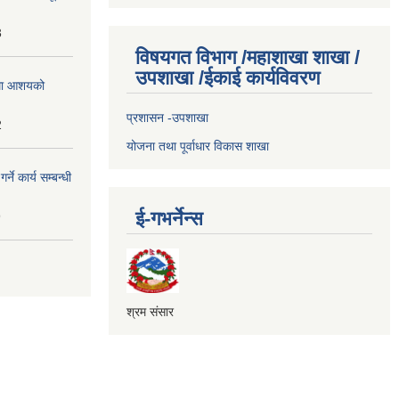
3
विषयगत विभाग /महाशाखा शाखा /
उपशाखा /ईकाई कार्यविवरण
्धमा आशयको
प्रशासन -उपशाखा
2
योजना तथा पूर्वाधार विकास शाखा
े कार्य सम्बन्धी
ई-गभर्नेन्स
9
श्रम संसार