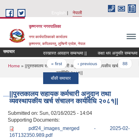
Skip to main content
English
नेपाली
कृष्णनगर नगरपालिका
नगर कार्यपालिकाको कार्यालय
कृष्णनगर, कपिलवस्तु, लुम्बिनी प्रदेश, नेपाल
समाचार
दरखास्त आवहान सम्बन्धमा ||
कक्षा थप अनुमति सम्बन्धमा ||
Pages
« first
‹ previous
…
88
You are here
Home
» ||पुस्तकालय सहायक कर्मचारी अनुदान तथा व्यवस्थापकीय खर्च संचालन
कार्यविधि २०८१||
बाँकी समाचार
||पुस्तकालय सहायक कर्मचारी अनुदान तथा
व्यवस्थापकीय खर्च संचालन कार्यविधि २०८१||
Submitted on:
Sun, 02/16/2025 - 14:04
Supporting Documents:
pdf24_images_merged - 2025-02-
16T132350.989.pdf