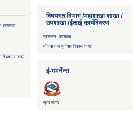
3
विषयगत विभाग /महाशाखा शाखा /
उपशाखा /ईकाई कार्यविवरण
्धमा आशयको
प्रशासन -उपशाखा
2
योजना तथा पूर्वाधार विकास शाखा
े कार्य सम्बन्धी
ई-गभर्नेन्स
9
श्रम संसार