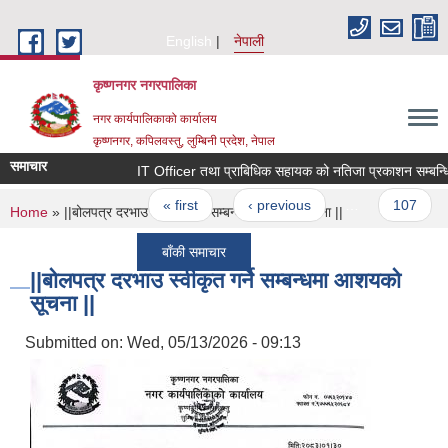
Skip to main content
English
नेपाली
कृष्णनगर नगरपालिका
नगर कार्यपालिकाको कार्यालय
कृष्णनगर, कपिलवस्तु, लुम्बिनी प्रदेश, नेपाल
समाचार
IT Officer तथा प्राबिधिक सहायक को नतिजा प्रकाशन सम्बन्धि सु
Pages
« first
‹ previous
…
107
You are here
Home
» ||बोलपत्र दरभाउ स्वीकृत गर्ने सम्बन्धमा आशयको सूचना ||
बाँकी समाचार
||बोलपत्र दरभाउ स्वीकृत गर्ने सम्बन्धमा आशयको
सूचना ||
Submitted on:
Wed, 05/13/2026 - 09:13