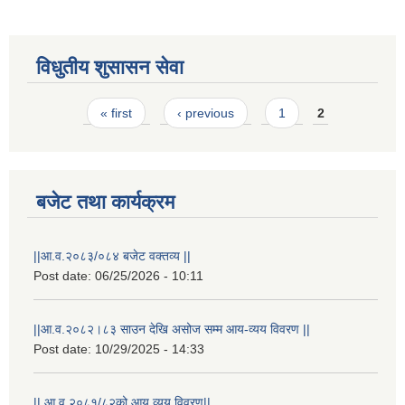
विधुतीय शुसासन सेवा
Pages
« first
‹ previous
1
2
बजेट तथा कार्यक्रम
||आ.व.२०८३/०८४ बजेट वक्तव्य ||
राष्ट्रिय परिचयपत्र तथा पंजीकरण विभागबाट माग भएको MIS अपरेटर संख्या २ र फिल्ड सहायक संख्या १ को नतिजा
Post date:
06/25/2026 - 10:11
||आ.व.२०८२।८३ साउन देखि असोज सम्म आय-व्यय विवरण ||
Post date:
10/29/2025 - 14:33
|| आ.व.२०८१/८२को आय व्यय विवरण||