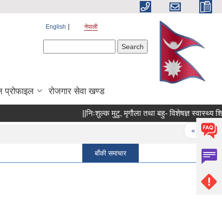
English
नेपाली
Search form
Search
 प्रोफाइल
रोजगार सेवा खण्ड
||निःशुल्क मुटु, मृगौला तथा बहु- विशेषज्ञ स्वास्थ्य शिवि
Pages
« first
बाँकी समाचार