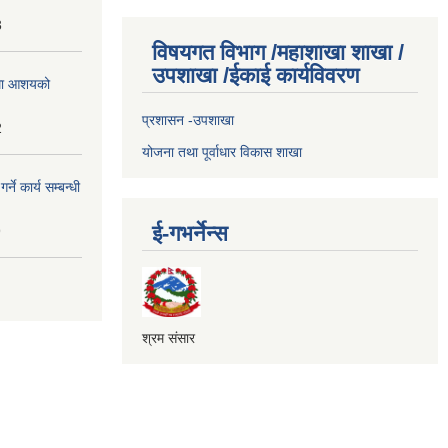
3
विषयगत विभाग /महाशाखा शाखा /
उपशाखा /ईकाई कार्यविवरण
्धमा आशयको
प्रशासन -उपशाखा
2
योजना तथा पूर्वाधार विकास शाखा
े कार्य सम्बन्धी
ई-गभर्नेन्स
9
श्रम संसार