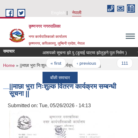
Skip to main content
English
नेपाली
कृष्णनगर नगरपालिका
नगर कार्यपालिकाको कार्यालय
कृष्णनगर, कपिलवस्तु, लुम्बिनी प्रदेश, नेपाल
समाचार
आशयको सूचना झो.पु (डुमाई घाटमा झोलुङ्गे पुल निर्मण )
सम्झ
Pages
« first
‹ previous
…
111
You are here
Home
» ||माछा भुरा निःशुल्क वितरण कार्यक्रम सम्बन्धी सूचना ||
बाँकी समाचार
||माछा भुरा निःशुल्क वितरण कार्यक्रम सम्बन्धी
सूचना ||
Submitted on:
Tue, 05/26/2026 - 14:13