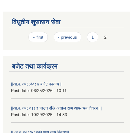
विधुतीय शुसासन सेवा
Pages
« first
‹ previous
1
2
बजेट तथा कार्यक्रम
||आ.व.२०८३/०८४ बजेट वक्तव्य ||
राष्ट्रिय परिचयपत्र तथा पंजीकरण विभागबाट माग भएको MIS अपरेटर संख्या २ र फिल्ड सहायक संख्या १ को नतिजा
Post date:
06/25/2026 - 10:11
||आ.व.२०८२।८३ साउन देखि असोज सम्म आय-व्यय विवरण ||
Post date:
10/29/2025 - 14:33
|| आ.व.२०८१/८२को आय व्यय विवरण||