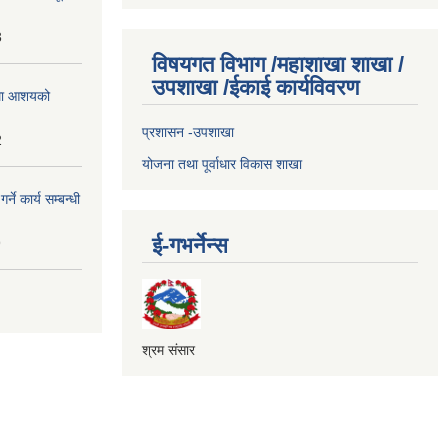
3
विषयगत विभाग /महाशाखा शाखा /
उपशाखा /ईकाई कार्यविवरण
्धमा आशयको
प्रशासन -उपशाखा
2
योजना तथा पूर्वाधार विकास शाखा
े कार्य सम्बन्धी
ई-गभर्नेन्स
9
श्रम संसार