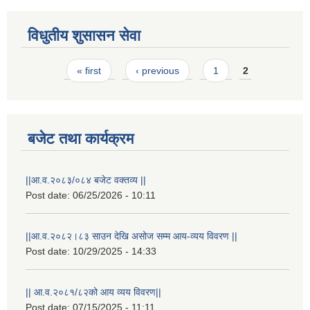
विधुतीय शुसासन सेवा
Pages
« first
‹ previous
1
2
बजेट तथा कार्यक्रम
||आ.व.२०८३/०८४ बजेट वक्तव्य ||
Post date:
06/25/2026 - 10:11
राष्ट्रिय परिचयपत्र तथा पंजीकरण विभागबाट माग भएको MIS अपरेटर संख्या २ र फिल्ड सहायक संख्या १ को नतिजा
||आ.व.२०८२।८३ साउन देखि असोज सम्म आय-व्यय विवरण ||
Post date:
10/29/2025 - 14:33
|| आ.व.२०८१/८२को आय व्यय विवरण||
Post date:
07/15/2025 - 11:11