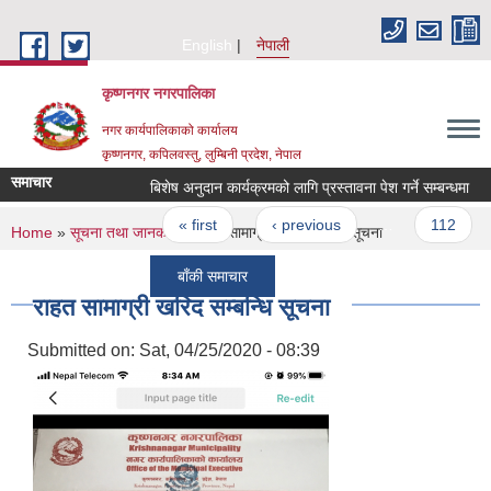
Skip to main content
English
नेपाली
कृष्णनगर नगरपालिका
नगर कार्यपालिकाको कार्यालय
कृष्णनगर, कपिलवस्तु, लुम्बिनी प्रदेश, नेपाल
समाचार
बिशेष अनुदान कार्यक्रमको लागि प्रस्तावना पेश गर्ने सम्बन्धमा
Pages
« first
‹ previous
…
112
You are here
Home
»
सूचना तथा जानकारी
» राहत सामाग्री खरिद सम्बन्धि सूचना
बाँकी समाचार
राहत सामाग्री खरिद सम्बन्धि सूचना
Submitted on:
Sat, 04/25/2020 - 08:39