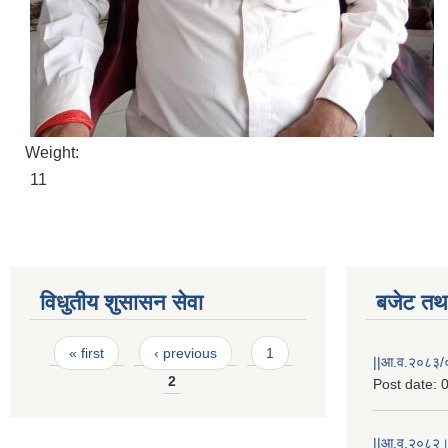
Weight:
11
विधुतीय शुसासन सेवा
बजेट तथा
Pages
« first
‹ previous
1
||आ.व.२०८३/०
2
Post date:
0
||आ.व.२०८२।