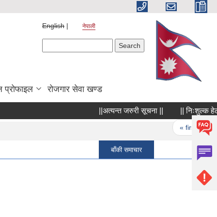
English
नेपाली
Search form
Search
 प्रोफाइल
रोजगार सेवा खण्ड
||अत्यन्त जरुरी सूचना ||
|| निःशुल्क हेल्पल
Pages
« first
‹ p
बाँकी समाचार