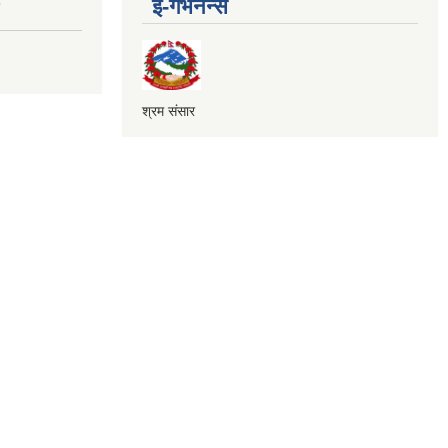
ई-गभर्नेन्स
9
श्रम संसार