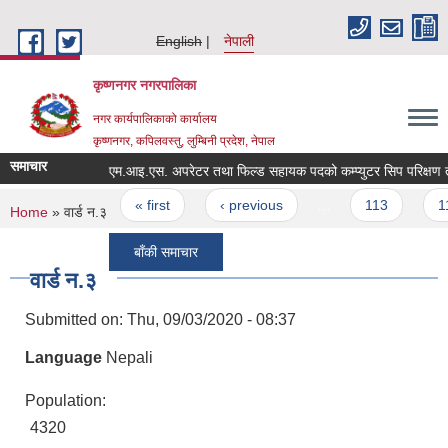
Skip to main content
English
नेपाली
कृष्णनगर नगरपालिका
नगर कार्यपालिकाको कार्यालय
कृष्णनगर, कपिलवस्तु, लुम्बिनी प्रदेश, नेपाल
समाचार
एम.आइ.एस. अपरेटर
Pages
« first
‹ previous
…
113
114
You are here
Home
» वार्ड न.३
बाँकी समाचार
वार्ड न.३
Submitted on:
Thu, 09/03/2020 - 08:37
Language
Nepali
Population:
4320