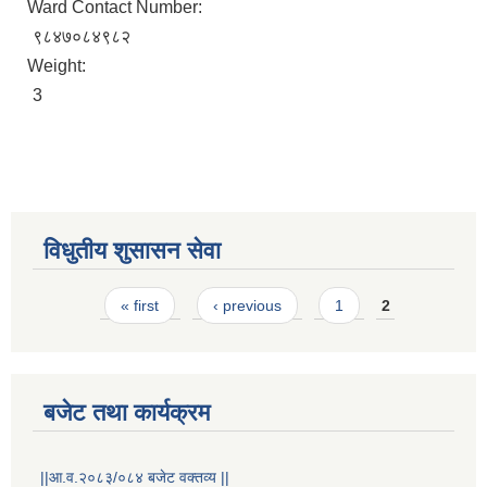
Ward Contact Number:
९८४७०८४९८२
Weight:
3
STAKEHOLDER CONSULTATION MEETING ON"ROAD ASSET MANAGEMENT PLAN"
विधुतीय शुसासन सेवा
Pages
« first
‹ previous
1
2
बजेट तथा कार्यक्रम
||आ.व.२०८३/०८४ बजेट वक्तव्य ||