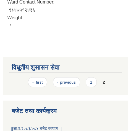
Ward Contact Number:
९८४७५१२४३६
Weight:
7
STAKEHOLDER CONSULTATION MEETING ON"ROAD ASSET MANAGEMENT PLAN"
विधुतीय शुसासन सेवा
Pages
« first
‹ previous
1
2
बजेट तथा कार्यक्रम
||आ.व.२०८३/०८४ बजेट वक्तव्य ||