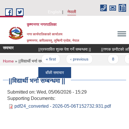
Skip to main content
English
नेपाली
कृष्णनगर नगरपालिका
नगर कार्यपालिकाको कार्यालय
कृष्णनगर, कपिलवस्तु, लुम्बिनी प्रदेश, नेपाल
समाचार
||प्रस्तावित शूल्क पेश गर्ने सम्बन्धमा ||
||गणक छनौटको अन्तिम 
Pages
« first
‹ previous
…
8
9
You are here
Home
» ||विद्यार्थी भर्ना सम्बन्धमा ||
बाँकी समाचार
||विद्यार्थी भर्ना सम्बन्धमा ||
Submitted on:
Wed, 05/06/2026 - 15:29
Supporting Documents:
pdf24_converted - 2026-05-06T152732.931.pdf