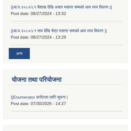
||आ.व.२०८०/८१ बैशाख देखि असार मसान्त सम्मको आय व्यय विवरण ||
Post date:
08/27/2024 - 13:32
||आ.व.२०८०/८१ माघ देखि चैत्र मसान्त सम्मको आय व्यय विवरण ||
Post date:
08/27/2024 - 13:29
अन्य
योजना तथा परियोजना
||Enumerator छनौटका लागि सूचना |
Post date:
07/30/2026 - 14:27
स्थानीय विपत कोषमा सहयोग गर्ने हरु र सहयोग गर्न इच्छुक व्यक्तिको लागि कृष्णनगर नगरपालिकाको हार्दिक अनुरोध गर्दछौ