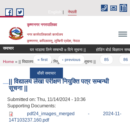
Skip to main content
English
नेपाली
कृष्णनगर नगरपालिका
नगर कार्यपालिकाको कार्यालय
कृष्णनगर, कपिलवस्तु, लुम्बिनी प्रदेश, नेपाल
समाचार
घर भाडामा लिने सम्बन्धी ७ दिने सूचना ||
होडिंग बोर्ड बिज्ञापन सम्बन्धी
Pages
« first
‹ previous
…
85
86
You are here
Home
» || विद्यालय लेखा परीक्षण नियुक्ति पत्र सम्बन्धी सूचना ||
बाँकी समाचार
|| विद्यालय लेखा परीक्षण नियुक्ति पत्र सम्बन्धी
सूचना ||
Submitted on:
Thu, 11/14/2024 - 10:36
Supporting Documents:
pdf24_images_merged - 2024-11-
14T103237.160.pdf