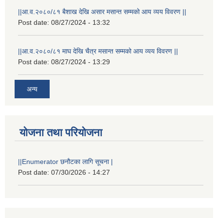
||आ.व.२०८०/८१ बैशाख देखि असार मसान्त सम्मको आय व्यय विवरण ||
Post date:
08/27/2024 - 13:32
||आ.व.२०८०/८१ माघ देखि चैत्र मसान्त सम्मको आय व्यय विवरण ||
Post date:
08/27/2024 - 13:29
अन्य
योजना तथा परियोजना
||Enumerator छनौटका लागि सूचना |
Post date:
07/30/2026 - 14:27
स्थानीय विपत कोषमा सहयोग गर्ने हरु र सहयोग गर्न इच्छुक व्यक्तिको लागि कृष्णनगर नगरपालिकाको हार्दिक अनुरोध गर्दछौ