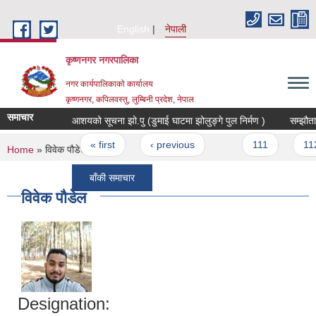
Skip to main content
English
नेपाली
कृष्णनगर नगरपालिका
नगर कार्यपालिकाको कार्यालय
कृष्णनगर, कपिलवस्तु, लुम्बिनी प्रदेश, नेपाल
समाचार
आशयको सूचना झो.पु (डुमाई घाटमा झोलुङ्गे पुल निर्मण )
सम्झौता गर्
Pages
« first
‹ previous
…
111
112
You are here
Home
» विवेक पौडेल
बाँकी समाचार
विवेक पौडेल
Designation: