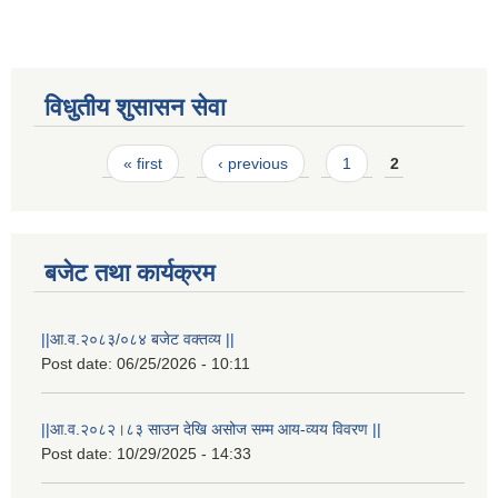
विधुतीय शुसासन सेवा
Pages
« first
‹ previous
1
2
बजेट तथा कार्यक्रम
राष्ट्रिय परिचयपत्र तथा पंजीकरण विभागबाट माग भएको MIS अपरेटर संख्या २ र फिल्ड सहायक संख्या १ को नतिजा
||आ.व.२०८३/०८४ बजेट वक्तव्य ||
Post date:
06/25/2026 - 10:11
||आ.व.२०८२।८३ साउन देखि असोज सम्म आय-व्यय विवरण ||
Post date:
10/29/2025 - 14:33