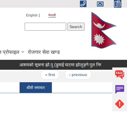
English
नेपाली
Search form
Search
 प्रोफाइल
रोजगार सेवा खण्ड
आशयको सूचना झो.पु (डुमाई घाटमा झोलुङ्गे पुल निर्मण )
सम्झौता गर
Pages
« first
‹ previous
…
111
11
बाँकी समाचार