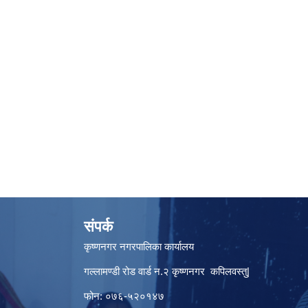
संपर्क
कृष्णनगर नगरपालिका कार्यालय
गल्लामण्डी रोड वार्ड न.२ कृष्णनगर कपिलवस्तु|
फोन: ०७६-५२०१४७