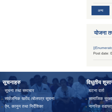
अन्य
योजना त
||Enumerator
Post date:
0
सूचनाहरु
विधुतीय शुस
सूचना तथा समाचार
घटना दर्ता
सार्वजनिक खरीद /बोलपत्र सूचना
सामाजिक सुरक्ष
ऐन, कानुन तथा निर्देशिका
नागरिक वडापत्