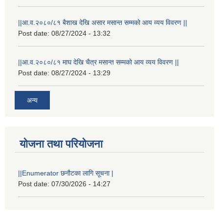
||आ.व.२०८०/८१ बैशाख देखि असार मसान्त सम्मको आय व्यय विवरण ||
Post date:
08/27/2024 - 13:32
||आ.व.२०८०/८१ माघ देखि चैत्र मसान्त सम्मको आय व्यय विवरण ||
Post date:
08/27/2024 - 13:29
अन्य
योजना तथा परियोजना
||Enumerator छनौटका लागि सूचना |
Post date:
07/30/2026 - 14:27
स्थानीय विपत कोषमा सहयोग गर्ने हरु र सहयोग गर्न इच्छुक व्यक्तिको लागि कृष्णनगर नगरपालिकाको हार्दिक अनुरोध गर्दछौ