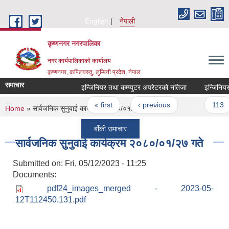
Skip to main content
English
नेपाली
कृष्णनगर नगरपालिका
नगर कार्यपालिकाको कार्यालय
कृष्णनगर, कपिलवस्तु, लुम्बिनी प्रदेश, नेपाल
समाचार
इन्जिनियर तथा कम्प्युटर अपरेटरको नतिजा
इन्जिनियर र क
Pages
« first
‹ previous
…
113
You are here
Home
» सार्वजनिक सुनुवाई कार्यक्रम २०८०/०१/२७ गते
बाँकी समाचार
सार्वजनिक सुनुवाई कार्यक्रम २०८०/०१/२७ गते
Submitted on:
Fri, 05/12/2023 - 11:25
Documents:
pdf24_images_merged - 2023-05-
12T112450.131.pdf