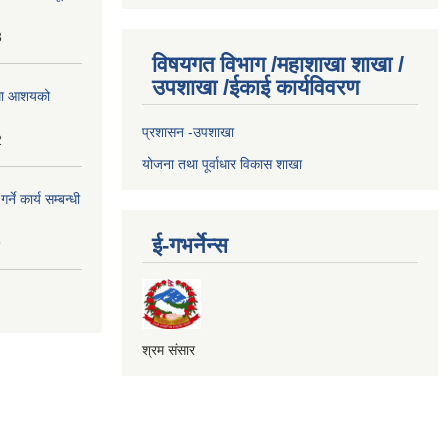
3
विषयगत विभाग /महाशाखा शाखा /
उपशाखा /ईकाई कार्यविवरण
्धमा आशयको
प्रशासन -उपशाखा
2
योजना तथा पूर्वाधार विकास शाखा
े कार्य सम्बन्धी
ई-गभर्नेन्स
9
श्रम संसार