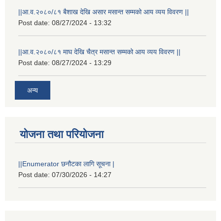
||आ.व.२०८०/८१ बैशाख देखि असार मसान्त सम्मको आय व्यय विवरण ||
Post date:
08/27/2024 - 13:32
||आ.व.२०८०/८१ माघ देखि चैत्र मसान्त सम्मको आय व्यय विवरण ||
Post date:
08/27/2024 - 13:29
अन्य
योजना तथा परियोजना
||Enumerator छनौटका लागि सूचना |
Post date:
07/30/2026 - 14:27
स्थानीय विपत कोषमा सहयोग गर्ने हरु र सहयोग गर्न इच्छुक व्यक्तिको लागि कृष्णनगर नगरपालिकाको हार्दिक अनुरोध गर्दछौ