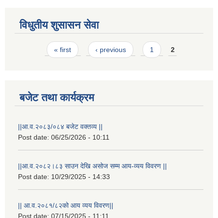
विधुतीय शुसासन सेवा
Pages
« first
‹ previous
1
2
बजेट तथा कार्यक्रम
||आ.व.२०८३/०८४ बजेट वक्तव्य ||
Post date:
06/25/2026 - 10:11
राष्ट्रिय परिचयपत्र तथा पंजीकरण विभागबाट माग भएको MIS अपरेटर संख्या २ र फिल्ड सहायक संख्या १ को नतिजा
||आ.व.२०८२।८३ साउन देखि असोज सम्म आय-व्यय विवरण ||
Post date:
10/29/2025 - 14:33
|| आ.व.२०८१/८२को आय व्यय विवरण||
Post date:
07/15/2025 - 11:11