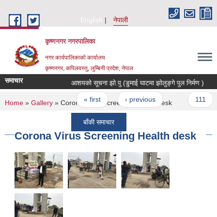
Skip to main content
English
नेपाली
कृष्णनगर नगरपालिका
नगर कार्यपालिकाको कार्यालय
कृष्णनगर, कपिलवस्तु, लुम्बिनी प्रदेश, नेपाल
समाचार
आशयको सूचना झो.पु (डुमाई घाटमा झोलुङ्गे पुल निर्मण )
सम
Pages
« first
‹ previous
…
111
You are here
Home
»
Gallery
» Corona Virus Screening Health desk
बाँकी समाचार
Corona Virus Screening Health desk