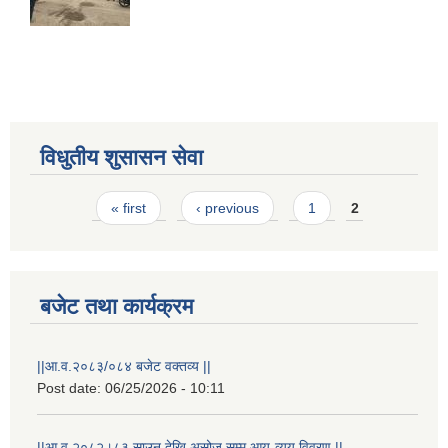
विधुतीय शुसासन सेवा
Pages
« first
‹ previous
1
2
STAKEHOLDER CONSULTATION MEETING ON"ROAD ASSET MANAGEMENT PLAN"
बजेट तथा कार्यक्रम
||आ.व.२०८३/०८४ बजेट वक्तव्य ||
Post date:
06/25/2026 - 10:11
||आ.व.२०८२।८३ साउन देखि असोज सम्म आय-व्यय विवरण ||