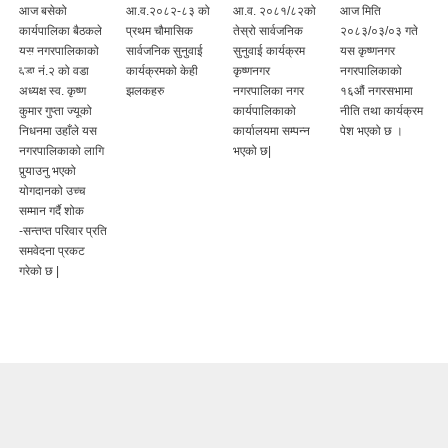
आज बसेको
आ.व.२०८२-८३ को
आ.व. २०८१/८२को
आज मिति
कार्यपालिका बैठकले
प्रथम चौमासिक
तेस्रो सार्वजनिक
२०८३/०३/०३ गते
यस नगरपालिकाको
सार्वजनिक सुनुवाई
सुनुवाई कार्यक्रम
यस कृष्णनगर
वडा नं.२ को वडा
कार्यक्रमको केही
कृष्णनगर
नगरपालिकाको
अध्यक्ष स्व. कृष्ण
झलकहरु
नगरपालिका नगर
१६औं नगरसभामा
कुमार गुप्ता ज्यूको
कार्यपालिकाको
नीति तथा कार्यक्रम
निधनमा उहाँले यस
कार्यालयमा सम्पन्न
पेश भएको छ ।
नगरपालिकाको लागि
भएको छ|
पुर्‍याउनु भएको
योगदानको उच्च
सम्मान गर्दै शोक
-सन्तप्त परिवार प्रति
समवेदना प्रकट
गरेको छ |