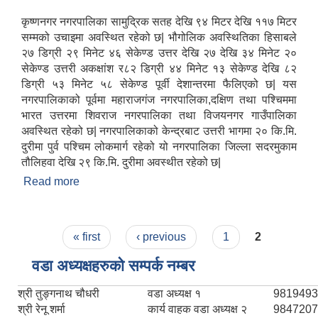
कृष्णनगर नगरपालिका सामुद्रिक सतह देखि ९४ मिटर देखि ११७ मिटर
सम्मको उचाइमा अवस्थित रहेको छ| भौगोलिक अवस्थितिका हिसाबले
२७ डिग्री २९ मिनेट ४६ सेकेण्ड उत्तर देखि २७ देखि ३४ मिनेट २०
सेकेण्ड उत्तरी अकक्षांश र८२ डिग्री ४४ मिनेट १३ सेकेण्ड देखि ८२
डिग्री ५३ मिनेट ५८ सेकेण्ड पूर्वी देशान्तरमा फैलिएको छ| यस
नगरपालिकाको पूर्वमा महाराजगंज नगरपालिका,दक्षिण तथा पश्चिममा
भारत उत्तरमा शिवराज नगरपालिका तथा विजयनगर गाउँपालिका
अवस्थित रहेको छ| नगरपालिकाको केन्द्रबाट उत्तरी भागमा २० कि.मि.
दुरीमा पुर्व पश्चिम लोकमार्ग रहेको यो नगरपालिका जिल्ला सदरमुकाम
तौलिहवा देखि २९ कि.मि. दुरीमा अवस्थीत रहेको छ|
Read more
about संक्षिप्त परिचय
राष्ट्रिय परिचयपत्र तथा पंजीकरण विभागबाट माग भएको MIS अपरेटर संख्या २ र फिल्ड सहायक संख्या १ को नतिजा
Pages
« first
‹ previous
1
2
वडा अध्यक्षहरुको सम्पर्क नम्बर
श्री तुङ्गनाथ चौधरी
वडा अध्यक्ष १
9819493
श्री रेनू शर्मा
कार्य वाहक वडा अध्यक्ष २
9847207