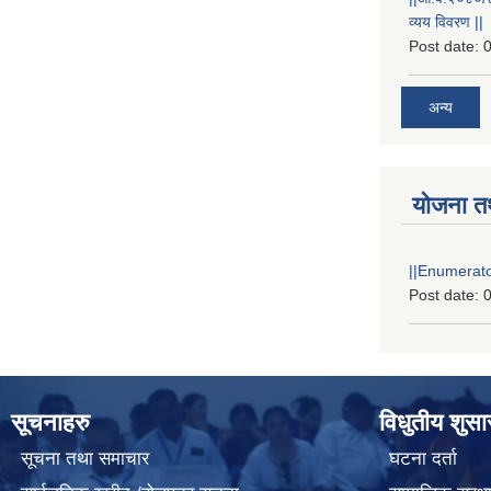
व्यय विवरण ||
Post date:
0
अन्य
योजना त
||Enumerator
Post date:
0
सूचनाहरु
विधुतीय शुस
सूचना तथा समाचार
घटना दर्ता