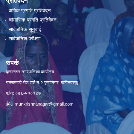
प्रतिवेदन
वार्षिक प्रगति प्रतिवेदन
चौमासिक प्रगति प्रतिवेदन
सार्वजनिक सुनुवाई
सार्वजनिक परीक्षण
संपर्क
कृष्णनगर नगरपालिका कार्यालय
गल्लामण्डी रोड वार्ड न.२ कृष्णनगर कपिलवस्तु|
फोन: ०७६-५२०१४७
ईमेल:
munkrishnanagar@gmail.com