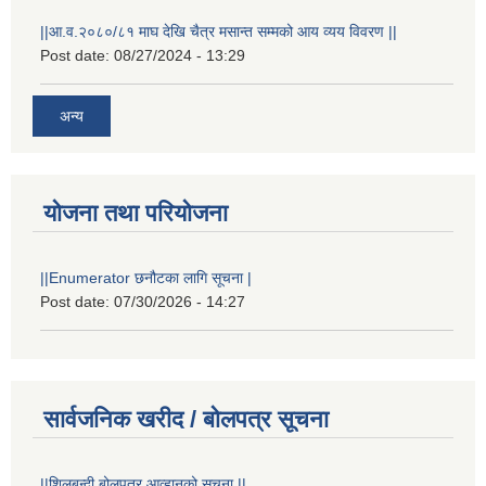
||आ.व.२०८०/८१ माघ देखि चैत्र मसान्त सम्मको आय व्यय विवरण ||
Post date:
08/27/2024 - 13:29
अन्य
योजना तथा परियोजना
||Enumerator छनौटका लागि सूचना |
Post date:
07/30/2026 - 14:27
स्थानीय विपत कोषमा सहयोग गर्ने हरु र सहयोग गर्न इच्छुक व्यक्तिको लागि कृष्णनगर नगरपालिकाको हार्दिक अनुरोध गर्दछौ
सार्वजनिक खरीद / बोलपत्र सूचना
||शिलबन्दी बोलपत्र आव्हानको सूचना ||