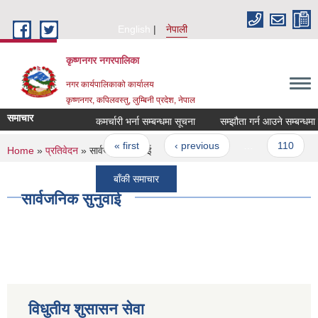
Skip to main content
English
नेपाली
कृष्णनगर नगरपालिका
नगर कार्यपालिकाको कार्यालय
कृष्णनगर, कपिलवस्तु, लुम्बिनी प्रदेश, नेपाल
समाचार
कमर्चारी भर्ना सम्बन्धमा सूचना
सम्झौता 
Pages
« first
‹ previous
…
110
You are here
Home
»
प्रतिवेदन
» सार्वजनिक सुनुवाई
बाँकी समाचार
सार्वजनिक सुनुवाई
विधुतीय शुसासन सेवा