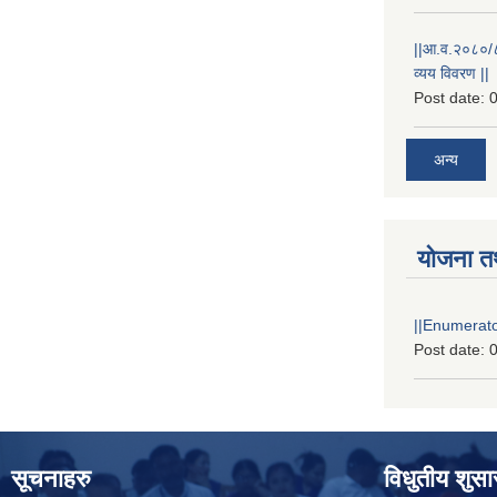
||आ.व.२०८०/८१
व्यय विवरण ||
Post date:
0
अन्य
योजना त
||Enumerator
Post date:
0
सूचनाहरु
विधुतीय शुस