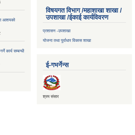
3
विषयगत विभाग /महाशाखा शाखा /
उपशाखा /ईकाई कार्यविवरण
्धमा आशयको
प्रशासन -उपशाखा
2
योजना तथा पूर्वाधार विकास शाखा
े कार्य सम्बन्धी
ई-गभर्नेन्स
9
श्रम संसार