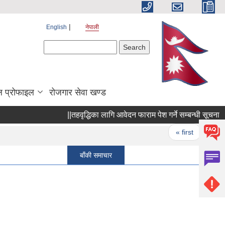
English
नेपाली
Search form
Search
 प्रोफाइल
रोजगार सेवा खण्ड
||तहवृद्धिका लागि आवेदन फाराम पेश गर्ने सम्बन्धी सूचना ||
Pages
« first
‹ prev
बाँकी समाचार