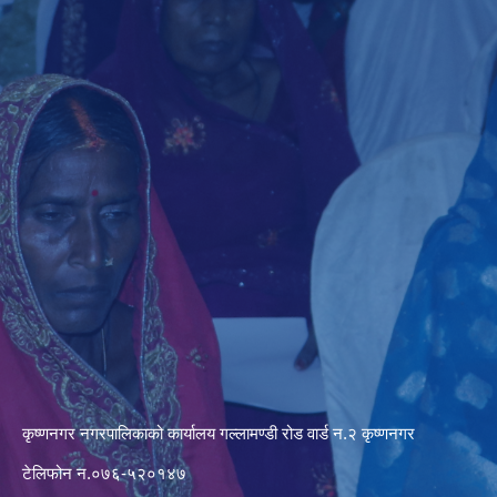
कृष्णनगर नगरपालिकाको कार्यालय गल्लामण्डी रोड वार्ड न.२ कृष्णनगर
टेलिफोन न.०७६-५२०१४७