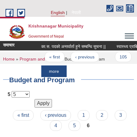
Skip to main content
English
नेपाली
Krishnanagar Municipality
Government of Nepal
समाचार
का.स. पदको अन्तर्वार्ता हुने सम्बन्धि सुचना ||
स्वास्थ्य प्राबिधिकक
Pages
« first
‹ previous
…
105
1
You are here
Home
»
Program and Project
» Budget and Program
more
Budget and Program
5
Pages
« first
‹ previous
1
2
3
4
5
6