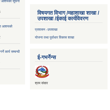
्धमा आशयको सूचना
3
विषयगत विभाग /महाशाखा शाखा /
उपशाखा /ईकाई कार्यविवरण
्धमा आशयको
प्रशासन -उपशाखा
2
योजना तथा पूर्वाधार विकास शाखा
े कार्य सम्बन्धी
ई-गभर्नेन्स
9
श्रम संसार