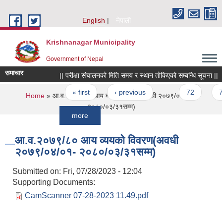
Skip to main content
English
नेपाली
Krishnanagar Municipality
Government of Nepal
समाचार
|| परीक्षा संचालनको मिति समय र स्थान तोकिएको सम्बन्धि सूचना ||
Pages
« first
‹ previous
…
72
73
You are here
Home
» आ.व.२०७९/८० आय व्ययको विवरण(अवधी २०७९/०४/०१-
२०८०/०३/३१सम्म)
more
आ.व.२०७९/८० आय व्ययको विवरण(अवधी
२०७९/०४/०१- २०८०/०३/३१सम्म)
Submitted on:
Fri, 07/28/2023 - 12:04
Supporting Documents:
CamScanner 07-28-2023 11.49.pdf