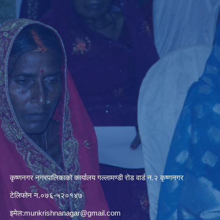
कृष्णनगर नगरपालिकाको कार्यालय गल्लामण्डी रोड वार्ड न.२ कृष्णनगर
टेलिफोन न.०७६-५२०१४७
इमेल:
munkrishnanagar@gmail.com