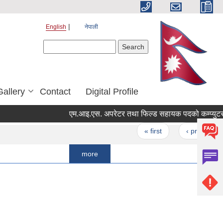
English
नेपाली
Search form
Search
Gallery
Contact
Digital Profile
Pages
« first
‹ previous
…
more