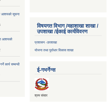
्धमा आशयको सूचना
3
विषयगत विभाग /महाशाखा शाखा /
उपशाखा /ईकाई कार्यविवरण
्धमा आशयको
प्रशासन -उपशाखा
2
योजना तथा पूर्वाधार विकास शाखा
े कार्य सम्बन्धी
ई-गभर्नेन्स
9
श्रम संसार